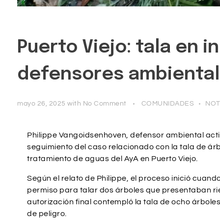
Puerto Viejo: tala en i
defensores ambienta
mayo 26, 2025
with
No Comment
COMUNIDADES
NOT
Philippe Vangoidsenhoven, defensor ambiental activ
seguimiento del caso relacionado con la tala de árb
tratamiento de aguas del AyA en Puerto Viejo.
Según el relato de Philippe, el proceso inició cuand
permiso para talar dos árboles que presentaban rie
autorización final contempló la tala de ocho árbol
de peligro.