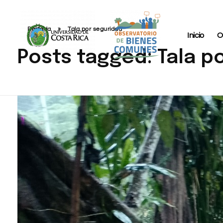
Portada
»
Tala por seguridad
Inicio
O
Posts tagged: Tala p