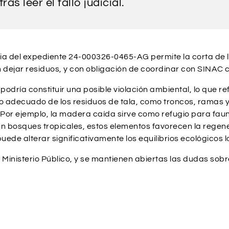
as leer el fallo judicial.
ncia del expediente 24-000326-0465-AG permite la corta de 
n dejar residuos, y con obligación de coordinar con SINAC 
e podría constituir una posible violación ambiental, lo que 
jo adecuado de los residuos de tala, como troncos, ramas
Por ejemplo, la madera caída sirve como refugio para fauna
. En bosques tropicales, estos elementos favorecen la regen
ede alterar significativamente los equilibrios ecológicos l
 Ministerio Público, y se mantienen abiertas las dudas sobr