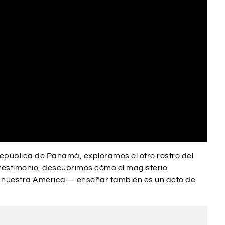
epública de Panamá, exploramos el otro rostro del
 testimonio, descubrimos cómo el magisterio
a nuestra América— enseñar también es un acto de