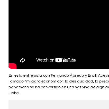
En esta entrevista con Fernando Ábrego y Erick Aceve
llamado “milagro económico”: la desigualdad, la preca
panameño se ha convertido en una voz viva de digni
lucha.