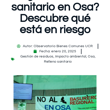
sanitario en Osa?
Descubre qué
está en riesgo
Autor:
Observatorio Bienes Comunes UCR
Fecha:
enero 20, 2025
Gestión de residuos
,
Impacto ambiental
,
Osa
,
Relleno sanitario