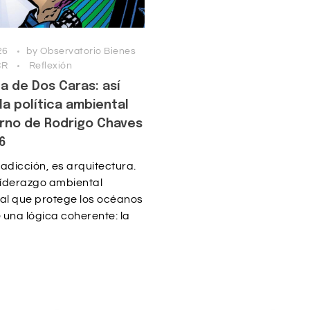
26
by
Observatorio Bienes
CR
Reflexión
 de Dos Caras: así
la política ambiental
erno de Rodrigo Chaves
6
adicción, es arquitectura.
líderazgo ambiental
nal que protege los océanos
una lógica coherente: la