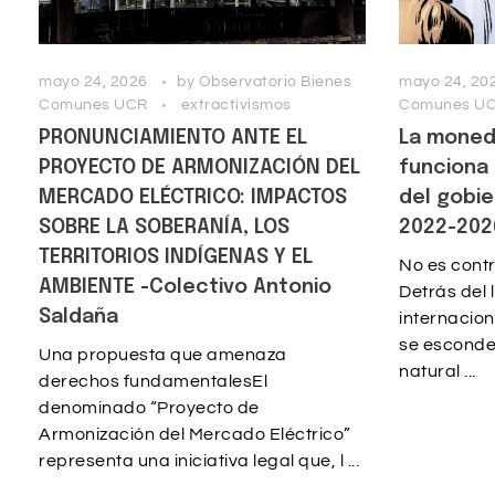
mayo 24, 2026
by
Observatorio Bienes
mayo 24, 20
Comunes UCR
extractivismos
Comunes U
PRONUNCIAMIENTO ANTE EL
La moneda
PROYECTO DE ARMONIZACIÓN DEL
funciona 
MERCADO ELÉCTRICO: IMPACTOS
del gobi
SOBRE LA SOBERANÍA, LOS
2022-202
TERRITORIOS INDÍGENAS Y EL
No es contr
AMBIENTE -Colectivo Antonio
Detrás del 
Saldaña
internacio
se esconde 
Una propuesta que amenaza
natural ...
derechos fundamentalesEl
denominado “Proyecto de
Armonización del Mercado Eléctrico”
representa una iniciativa legal que, l ...