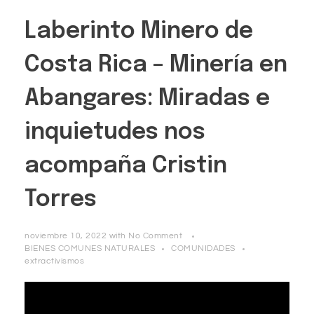
Laberinto Minero de
Costa Rica – Minería en
Abangares: Miradas e
inquietudes nos
acompaña Cristin
Torres
noviembre 10, 2022
with
No Comment
BIENES COMUNES NATURALES
COMUNIDADES
extractivismos