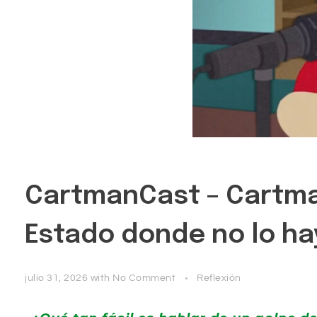
CartmanCast – Cartman
Estado donde no lo ha
julio 31, 2026
with
No Comment
Reflexión