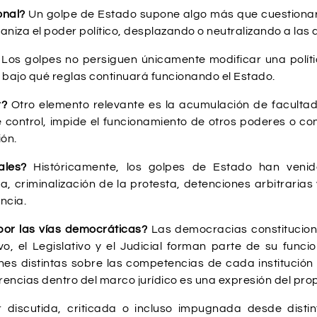
ional?
Un golpe de Estado supone algo más que cuestionar u
niza el poder político, desplazando o neutralizando a las 
?
Los golpes no persiguen únicamente modificar una polític
y bajo qué reglas continuará funcionando el Estado.
r?
Otro elemento relevante es la acumulación de faculta
e control, impide el funcionamiento de otros poderes o c
ón.
tales?
Históricamente, los golpes de Estado han ven
a, criminalización de la protesta, detenciones arbitrarias
ncia.
s por las vías democráticas?
Las democracias constitucio
vo, el Legislativo y el Judicial forman parte de su funci
ones distintas sobre las competencias de cada institución
ferencias dentro del marco jurídico es una expresión del pr
 discutida, criticada o incluso impugnada desde distint