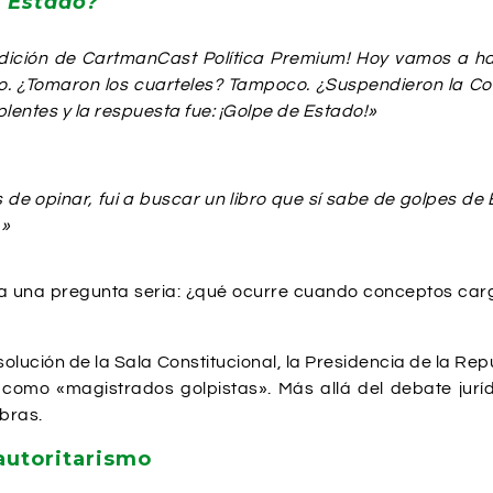
e Estado?
ición de CartmanCast Política Premium! Hoy vamos a hab
. ¿Tomaron los cuarteles? Tampoco. ¿Suspendieron la Con
ntes y la respuesta fue: ¡Golpe de Estado!»
de opinar, fui a buscar un libro que sí sabe de golpes d
.»
ea una pregunta seria: ¿qué ocurre cuando conceptos carg
solución de la Sala Constitucional, la Presidencia de la Re
como «magistrados golpistas». Más allá del debate juríd
abras.
autoritarismo