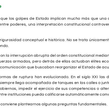
e
 que los golpes de Estado implican mucho más que una de
ntre poderes, una interpretación constitucional controver
 rigurosidad conceptual e histórica. No se trata únicamen
endo.
caron la interrupción abrupta del orden constitucional median
rzas armadas, pero detrás de ellas actuaban élites econ
 comunicación que buscaban reorganizar el Estado de acue
mas de ruptura han evolucionado. En el siglo XXI las 
siempre llega acompañada de tanques en las calles o juntas
obiernos, impedir el ejercicio de sus competencias o alte
 entre instituciones pueda calificarse automáticamente com
 conviene plantearnos algunas preguntas fundamentales.