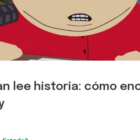
 lee historia: cómo enc
y