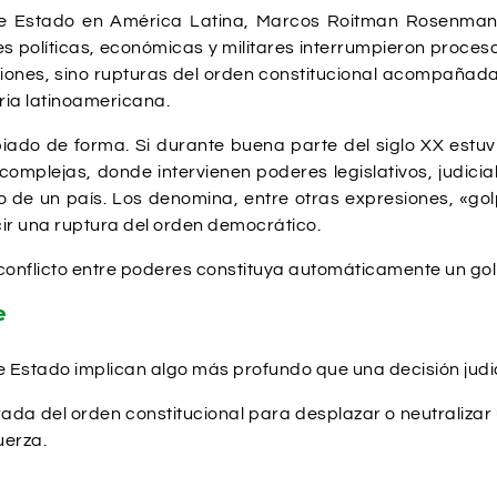
 de Estado en América Latina, Marcos Roitman Rosenman
s políticas, económicas y militares interrumpieron proceso
ciones, sino rupturas del orden constitucional acompañada
ria latinoamericana.
ado de forma. Si durante buena parte del siglo XX estu
plejas, donde intervienen poderes legislativos, judici
co de un país. Los denomina, entre otras expresiones, «g
ir una ruptura del orden democrático.
r conflicto entre poderes constituya automáticamente un go
e
 Estado implican algo más profundo que una decisión judici
ada del orden constitucional para desplazar o neutralizar
uerza.