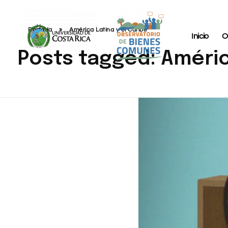
Portada
»
América Latina y el Caribe
Inicio
O
Posts tagged: Améric