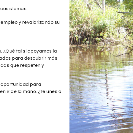
ecosistemas.
empleo y revalorizando su
. ¿Qué tal si apoyamos la
izados para descubrir más
adas que respeten y
a oportunidad para
n ir de la mano. ¿Te unes a