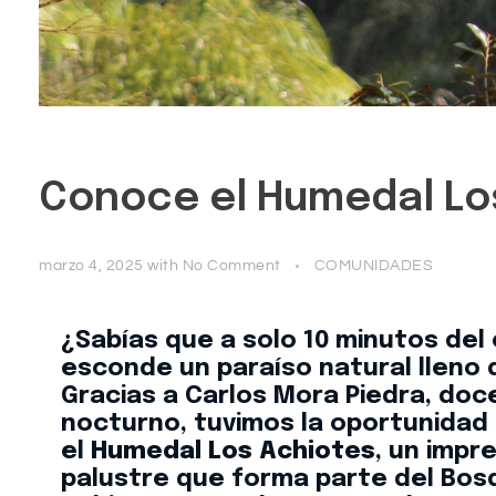
Conoce el Humedal Los
marzo 4, 2025
with
No Comment
COMUNIDADES
¿Sabías que a solo 10 minutos del
esconde un paraíso natural lleno d
Gracias a Carlos Mora Piedra, doc
nocturno, tuvimos la oportunidad 
el
Humedal Los Achiotes
, un imp
palustre que forma parte del Bo