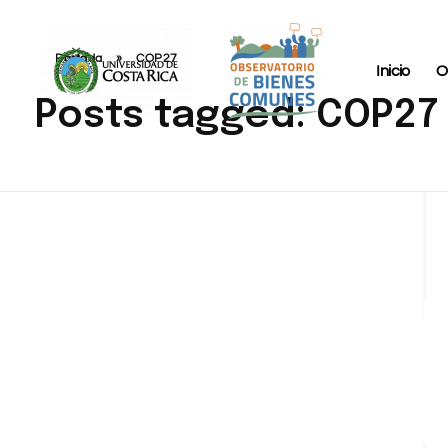
Portada
»
COP27
Inicio
O
Posts tagged: COP27