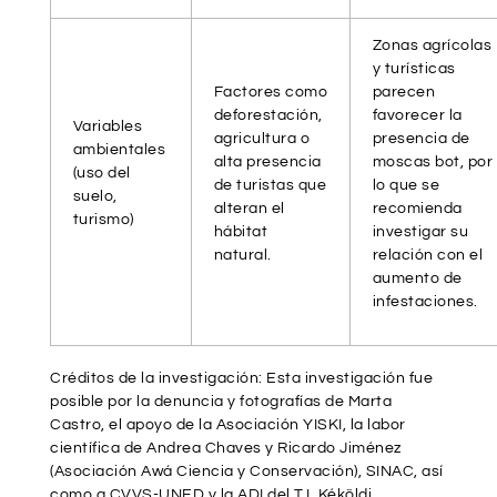
Zonas agrícolas
y turísticas
Factores como
parecen
deforestación,
favorecer la
Variables
agricultura o
presencia de
ambientales
alta presencia
moscas bot, por
(uso del
de turistas que
lo que se
suelo,
alteran el
recomienda
turismo)
hábitat
investigar su
natural.
relación con el
aumento de
infestaciones.
Créditos de la investigación: Esta investigación fue
posible por la denuncia y fotografías de Marta
Castro, el apoyo de la Asociación YISKI, la labor
científica de Andrea Chaves y Ricardo Jiménez
(Asociación Awá Ciencia y Conservación), SINAC, así
como a CVVS-UNED y la ADI del T.I. Kéköldi.