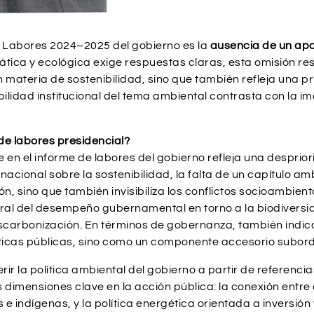
e Labores 2024–2025 del gobierno es la
ausencia de un apa
ática y ecológica exige respuestas claras, esta omisión resul
materia de sostenibilidad, sino que también refleja una pr
ibilidad institucional del tema ambiental contrasta con la 
de labores presidencial?
en el informe de labores del gobierno refleja una despriori
acional sobre la sostenibilidad, la falta de un capítulo amb
, sino que también invisibiliza los conflictos socioambien
l del desempeño gubernamental en torno a la biodiversidad, 
scarbonización. En términos de gobernanza, también indica
líticas públicas, sino como un componente accesorio subord
ferir la política ambiental del gobierno a partir de referenc
s dimensiones clave en la acción pública: la conexión entre
 e indígenas, y la política energética orientada a inversión