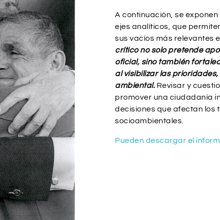
A continuación, se exponen 
ejes analíticos, que permit
sus vacíos más relevantes 
crítico no solo pretende ap
oficial, sino también fortale
al visibilizar las prioridade
ambiental.
Revisar y cuestio
promover una ciudadanía inf
decisiones que afectan los t
socioambientales.
Pueden descargar el inform