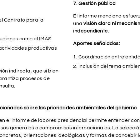
7. Gestión pública
El informe menciona esfuerzo
el Contrato para la
una
visión clara ni mecanis
independiente
.
tuciones como el IMAS.
Aportes señalados:
actividades productivas
Coordinación entre entid
Inclusión del tema ambient
ión indirecta, que si bien
garantiza procesos de
nsulta.
encionadas sobre las prioridades ambientales del gobierno
 en el informe de labores presidencial permite entender c
ursos generales o compromisos internacionales. La selección,
s concretas, orientaciones ideológicas y formas de concebir 