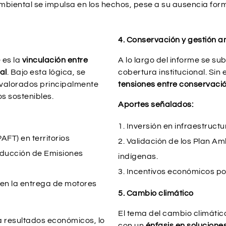
biental se impulsa en los hechos, pese a su ausencia forma
4. Conservación y gestión a
 es la
vinculación entre
A lo largo del informe se su
al
. Bajo esta lógica, se
cobertura institucional. Si
 valorados principalmente
tensiones entre conservación
s sostenibles.
Aportes señalados:
Inversión en infraestruct
AFT) en territorios
Validación de los Plan Ambi
educción de Emisiones
indígenas.
Incentivos económicos po
 en la entrega de motores
5. Cambio climático
El tema del cambio climátic
 resultados económicos, lo
con un
énfasis en solucione