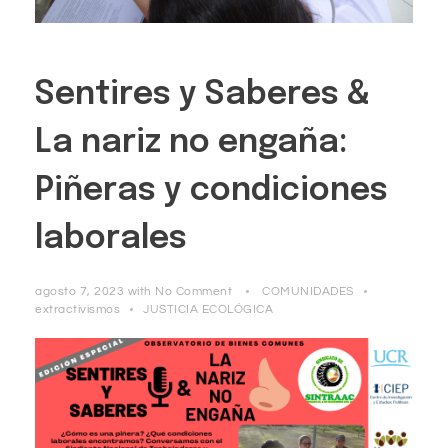
Sentires y Saberes &
La nariz no engaña:
Piñeras y condiciones
laborales
agosto 7, 2023
with
No Comment
COMUNIDADES
extractivismos
JUSTICIA ECOLÓGICA