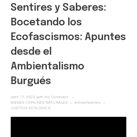
Sentires y Saberes:
Bocetando los
Ecofascismos: Apuntes
desde el
Ambientalismo
Burgués
abril 17, 2023
with
No Comment
BIENES COMUNES NATURALES
extractivismos
JUSTICIA ECOLÓGICA