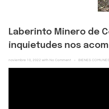
Laberinto Minero de C
inquietudes nos acomp
noviembre 10, 2022
with
No Comment
BIENES COMUNES