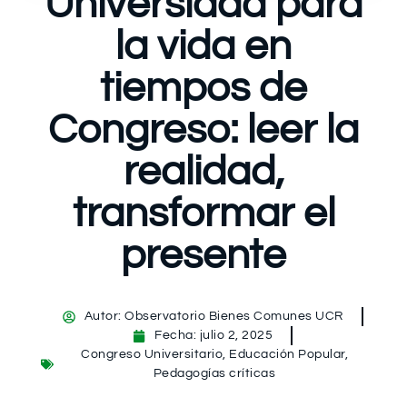
Universidad para
la vida en
tiempos de
Congreso: leer la
realidad,
transformar el
presente
Autor:
Observatorio Bienes Comunes UCR
Fecha:
julio 2, 2025
Congreso Universitario
,
Educación Popular
,
Pedagogías críticas