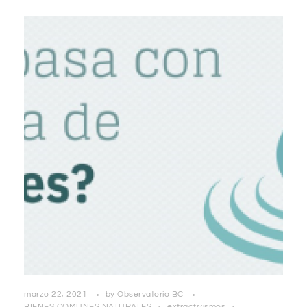
marzo 22, 2021
by
Observatorio BC
BIENES COMUNES NATURALES
extractivismos