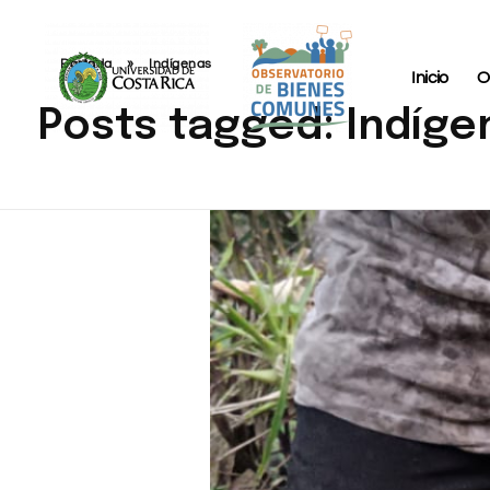
Portada
»
Indígenas
Inicio
O
Posts tagged: Indíge