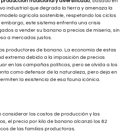
 producción tradicional y diversificado
, basado en
ivo industrial que degrada la tierra y amenaza la
modelo agrícola sostenible, respetando los ciclos
n embargo, este sistema enfrenta una crisis
gados a vender su banano a precios de miseria, sin
eso a mercados justos.
an los productores de banano. La economía de estas
 extrema debido a la imposición de precios
aguar en las campañas políticas, pero se olvida a los
enta como defensor de la naturaleza, pero deja en
rmiten la existencia de esa fauna icónica.
considerar los costos de producción y las
os, el precio por kilo de banano alcanzó los 82
cos de las familias productoras.