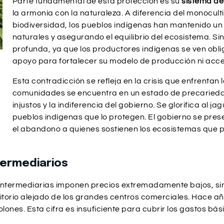
Parte fundamental de esta protección es su
sistema de
la armonía con la naturaleza. A diferencia del monocult
biodiversidad, los pueblos indígenas han mantenido un 
naturales y asegurando el equilibrio del ecosistema. Si
profunda, ya que los productores indígenas se ven obli
apoyo para fortalecer su modelo de producción ni acc
Esta contradicción se refleja en la crisis que enfrent
comunidades se encuentra en un estado de precariedad
injustos y la indiferencia del gobierno. Se glorifica al j
pueblos indígenas que lo protegen. El gobierno se pres
el abandono a quienes sostienen los ecosistemas que pe
termediarios
termediarias imponen precios extremadamente bajos, sin 
rritorio alejado de los grandes centros comerciales. Hace añ
nes. Esta cifra es insuficiente para cubrir los gastos bási