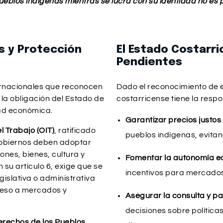
eblos indígenas mientras se lucra con su identidad no es 
s y Protección
El Estado Costarri
Pendientes
ternacionales que reconocen
Dado el reconocimiento de e
 la obligación del Estado de
costarricense tiene la respo
dad económica.
Garantizar precios justos
l Trabajo (OIT)
, ratificado
pueblos indígenas, evitan
 gobiernos deben adoptar
ones, bienes, cultura y
Fomentar la autonomía e
su artículo 6, exige que se
incentivos para mercados
islativa o administrativa
ceso a mercados y
Asegurar la consulta y pa
decisiones sobre política
erechos de los Pueblos