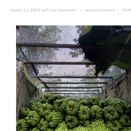
marzo 23, 2025
with
No Comment
extractivismos
TER