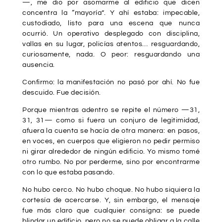
—, me dio por asomarme al edificio que dicen
concentra la “mayoría”. Y ahí estaba: impecable,
custodiado, listo para una escena que nunca
ocurrió. Un operativo desplegado con disciplina,
vallas en su lugar, policías atentos… resguardando,
curiosamente, nada. O peor: resguardando una
ausencia.
Confirmo: la manifestación no pasó por ahí. No fue
descuido. Fue decisión.
Porque mientras adentro se repite el número —31,
31, 31— como si fuera un conjuro de legitimidad,
afuera la cuenta se hacía de otra manera: en pasos,
en voces, en cuerpos que eligieron no pedir permiso
ni girar alrededor de ningún edificio. Yo mismo tomé
otro rumbo. No por perderme, sino por encontrarme
con lo que estaba pasando.
No hubo cerco. No hubo choque. No hubo siquiera la
cortesía de acercarse. Y, sin embargo, el mensaje
fue más claro que cualquier consigna: se puede
blindar un edificio, pero no se puede obligar a la calle