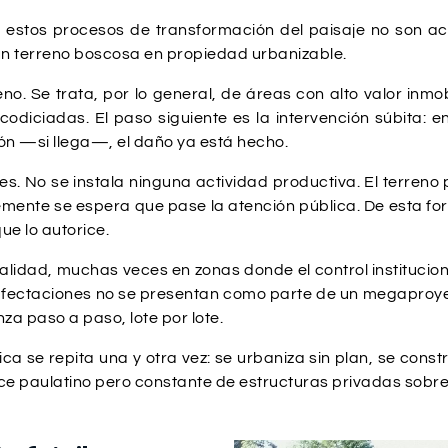
 estos procesos de transformación del paisaje no son ac
n terreno boscosa en propiedad urbanizable.
reno. Se trata, por lo general, de áreas con alto valor in
odiciadas. El paso siguiente es la intervención súbita: e
ión —si llega—, el daño ya está hecho.
males. No se instala ninguna actividad productiva. El terr
mente se espera que pase la atención pública. De esta f
ue lo autorice.
dad, muchas veces en zonas donde el control institucional 
 afectaciones no se presentan como parte de un megaproye
a paso a paso, lote por lote.
 se repita una y otra vez: se urbaniza sin plan, se constru
ance paulatino pero constante de estructuras privadas sobr