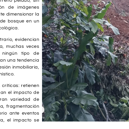
rreno pelado, sin
ión de imágenes
ite dimensionar la
l de bosque en un
cológica.
trario, evidencian
ta, muchas veces
n ningún tipo de
ejan una tendencia
sión inmobiliaria,
ístico.
ríticas: retienen
guan el impacto de
gran variedad de
da, fragmentación
orio ante eventos
a, el impacto se