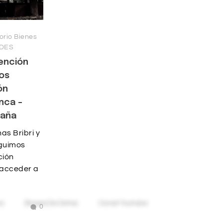
orio Bienes
DES
ención
ios
ón
nca –
daña
nas Bribri y
guimos
ción
a acceder a
0