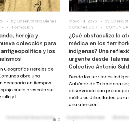
26
by
Observatorio Bienes
mayo 14, 2026
by
Observat
CR
Formación
Comunes UCR
COMUNIDA
ando, herejía y
¿Qué obstaculiza la at
 nueva colección para
médica en los territor
 antigeopolítica y los
indígenas? Una reflexi
ialismos
urgente desde Talama
Colectivo Antonio Sal
ón Geografías Herejes de
 Comunes abre una
Desde los territorios indíge
n necesaria en tiempos
Cabécar de Talamanca se
espojo suele presentarse
observando con preocupa
llo y l ...
múltiples dificultades par
una atención ...
0