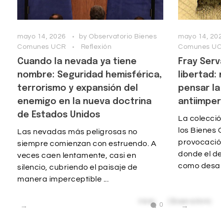
mayo 14, 2026
by
Observatorio Bienes
mayo 14, 20
Comunes UCR
Reflexión
Comunes U
Cuando la nevada ya tiene
Fray Serv
nombre: Seguridad hemisférica,
libertad:
terrorismo y expansión del
pensar la
enemigo en la nueva doctrina
antiimper
de Estados Unidos
La colecci
los Bienes
Las nevadas más peligrosas no
provocació
siempre comienzan con estruendo. A
donde el d
veces caen lentamente, casi en
como desarro
silencio, cubriendo el paisaje de
manera imperceptible ...
0