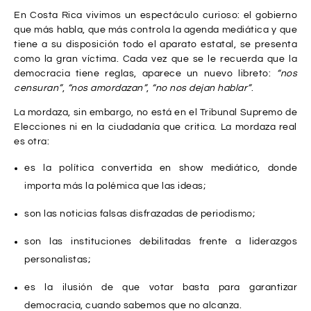
Más allá del show:
En Costa Rica vivimos un espectáculo curioso: el gobierno
materiales para una
que más habla, que más controla la agenda mediática y que
tiene a su disposición todo el aparato estatal, se presenta
democracia sin
como la gran víctima. Cada vez que se le recuerda que la
mordazas
democracia tiene reglas, aparece un nuevo libreto:
“nos
censuran”
,
“nos amordazan”
,
“no nos dejan hablar”
.
La mordaza, sin embargo, no está en el Tribunal Supremo de
Elecciones ni en la ciudadanía que critica. La mordaza real
es otra:
es la política convertida en show mediático, donde
importa más la polémica que las ideas;
son las noticias falsas disfrazadas de periodismo;
son las instituciones debilitadas frente a liderazgos
personalistas;
es la ilusión de que votar basta para garantizar
democracia, cuando sabemos que no alcanza.