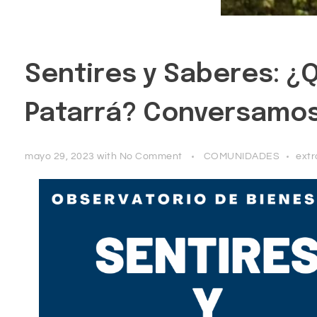
Sentires y Saberes: 
Patarrá? Conversamos 
mayo 29, 2023
with
No Comment
COMUNIDADES
extr