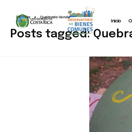
Portada
»
Quebrada Honda
Inicio
O
Posts tagged: Queb