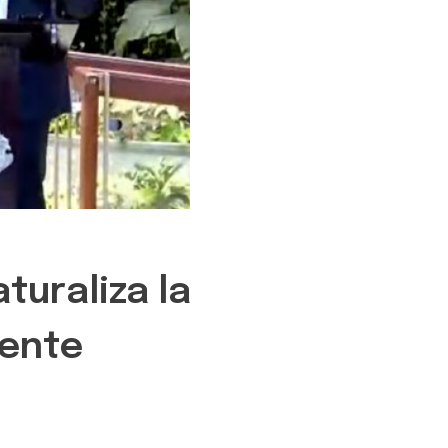
turaliza la
iente