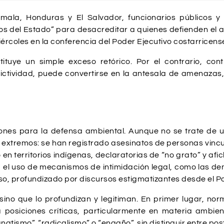
ala, Honduras y El Salvador, funcionarios públicos y 
igos del Estado” para desacreditar a quienes defienden el 
ércoles en la conferencia del Poder Ejecutivo costarricens
tuye un simple exceso retórico. Por el contrario, cont
lictividad, puede convertirse en la antesala de amenazas, c
ones para la defensa ambiental. Aunque no se trate de u
 extremos: se han registrado asesinatos de personas vincul
n territorios indígenas, declaratorias de “no grato” y afi
 el uso de mecanismos de intimidación legal, como las de
o, profundizado por discursos estigmatizantes desde el Po
no que lo profundizan y legitiman. En primer lugar, norma
 posiciones críticas, particularmente en materia ambien
tismo”, “radicalismo” o “engaño”, sin distinguir entre post