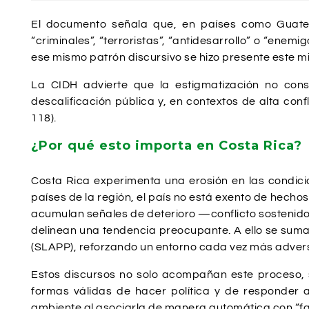
El documento señala que, en países como Guatem
“criminales”, “terroristas”, “antidesarrollo” o “enem
ese mismo patrón discursivo se hizo presente este mi
La CIDH advierte que la estigmatización no consti
descalificación pública y, en contextos de alta conf
118).
¿Por qué esto importa en Costa Rica?
Costa Rica experimenta una erosión en las condici
países de la región, el país no está exento de hechos
acumulan señales de deterioro —conflicto sostenido e
delinean una tendencia preocupante. A ello se suma
(SLAPP), reforzando un entorno cada vez más advers
Estos discursos no solo acompañan este proceso, si
formas válidas de hacer política y de responder a
ambiente al asociarla de manera automática con “fana