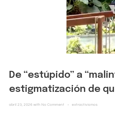
De “estúpido” a “mali
estigmatización de qu
abril 23, 2026
with
No Comment
extractivismos