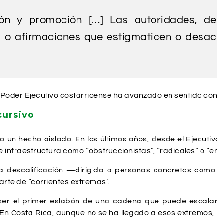
n y promoción […] Las autoridades, des
 o afirmaciones que estigmaticen o desacr
 Poder Ejecutivo costarricense ha avanzado en sentido cont
cursivo
 un hecho aislado. En los últimos años, desde el Ejecutivo
 infraestructura como “obstruccionistas”, “radicales” o “e
la descalificación —dirigida a personas concretas como
rte de “corrientes extremas”.
ser el primer eslabón de una cadena que puede escalar ha
). En Costa Rica, aunque no se ha llegado a esos extremos, 