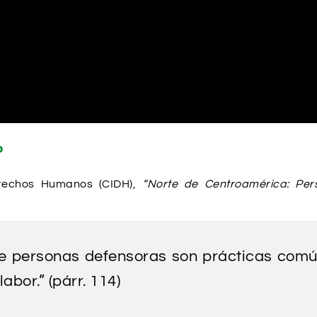
o
erechos Humanos (CIDH),
“Norte de Centroamérica: Per
de personas defensoras son prácticas común
abor.” (párr. 114)