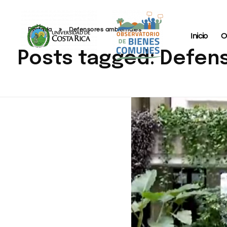
Portada
»
Defensores ambientales
Inicio
O
Posts tagged: Defen