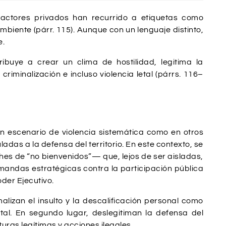
actores privados han recurrido a etiquetas como
ambiente (párr. 115). Aunque con un lenguaje distinto,
e.
ribuye a crear un clima de hostilidad, legitima la
riminalización e incluso violencia letal (párrs. 116–
n escenario de violencia sistemática como en otros
adas a la defensa del territorio. En este contexto, se
ches de “no bienvenidos”— que, lejos de ser aisladas,
mandas estratégicas contra la participación pública
der Ejecutivo.
lizan el insulto y la descalificación personal como
tal. En segundo lugar, deslegitiman la defensa del
uras legítimas y acciones ilegales.