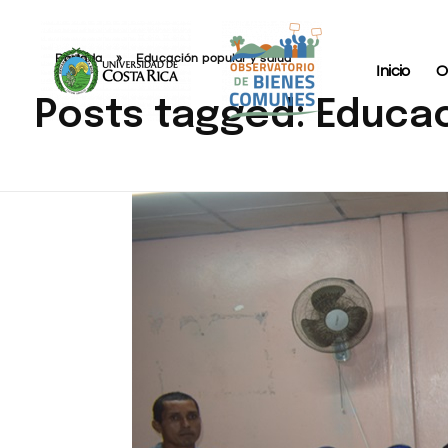
Portada
»
Educación popular y salud
Inicio
O
Posts tagged: Educac