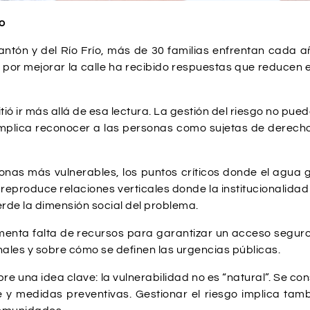
o
antón y del Río Frío, más de 30 familias enfrentan cada añ
 por mejorar la calle ha recibido respuestas que reducen 
 ir más allá de esa lectura. La gestión del riesgo no pued
ue implica reconocer a las personas como sujetas de derec
 zonas más vulnerables, los puntos críticos donde el agua 
ue reproduce relaciones verticales donde la institucionalida
rde la dimensión social del problema.
enta falta de recursos para garantizar un acceso seguro,
onales y sobre cómo se definen las urgencias públicas.
bre una idea clave: la vulnerabilidad no es “natural”. Se 
ente y medidas preventivas. Gestionar el riesgo implica t