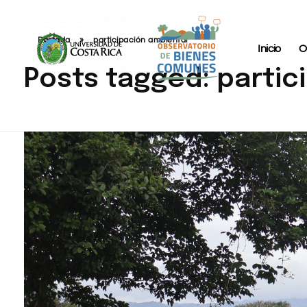
Portada
»
participación ambiental
Inicio
O
Posts tagged: partic